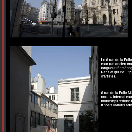
Le 6 rue de la Foli
cour (un ancien mo
longueur réaménagé
Paris et qui inclut 
d'artistes.
6 rue de la Folie Mé
narrow internal cou
monastry!) redone b
It hosts various arti