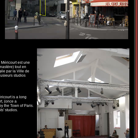
e Méricourt est une
nastère) tout en
e par la Ville de
plusieurs studios
ricourt is a long
rt, (once a
y the Town of Paris.
sts' studios.