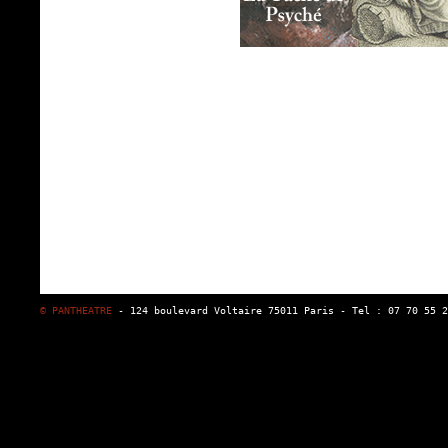
© PANTHEATRE
- 124 boulevard Voltaire 75011 Paris - Tel : 07 70 55 2