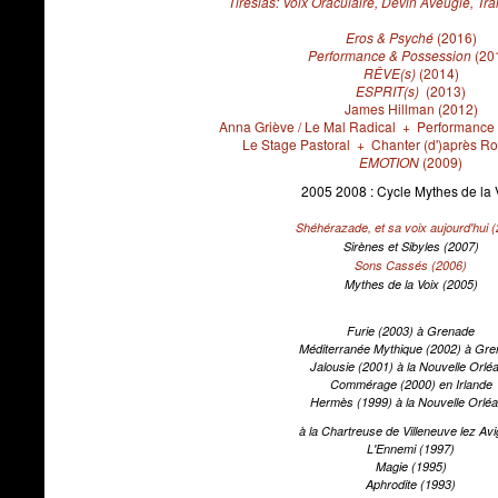
Tirésias: Voix Oraculaire, Devin Aveugle, Tr
Eros & Psyché
(2016)
Performance & Possession
(20
RÊVE(s)
(2014)
ESPRIT(s)
(2013)
James Hillman (2012)
Anna Griève / Le Mal Radical + Performance
Le Stage Pastoral + Chanter (d')après Ro
EMOTION
(2009)
2005 2008 : Cycle Mythes de la 
Shéhérazade, et sa voix aujourd'hui
(
Sirènes et Sibyles
(2007)
Sons Cassés
(2006)
Mythes de la Voix
(2005)
Furie (2003) à Grenade
Méditerranée Mythique (2002) à Gr
Jalousie (2001) à la Nouvelle Orlé
Commérage (2000) en Irlande
Hermès (1999) à la Nouvelle Orlé
à la Chartreuse de Villeneuve lez Av
L'Ennemi (1997)
Magie (1995)
Aphrodite (1993)