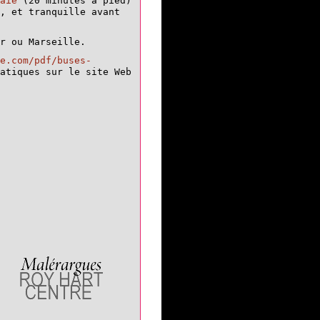
aie
(20 minutes à pied)
, et tranquille avant
r ou Marseille.
e.com/pdf/buses-
tiques sur le site Web