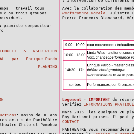
l'intervention de différents m
emps : travail tous
Avec la collaboration des mem
eux ou trois groupes
Perforamnce Vocale
. Juliette F
ndividuel.
Pierre-François Blanchard, Vér
u pianiste compositeur
rd
9:00 - 10:00
cour mouvement / échauffem
 COMPLETE & INSCRIPTION
Linda Wise - atelier et cours
10:00 - 13:00
Voix, chant et
performance v
IAL par Enrique Pardo
Enrique Pardo - master clas
PLANNING
14h30 - 17h
théâtre chorégraphique
avec l’inclusion du travail de perf
soirées
Performances, conférences,
ON
Logement
-
IMPORTANT
de réserv
Vérifiez
INFORMATIONS PRATIQUE
Mars 2015: les quelques 20 pla
uctions
: moins de 30 ans
Roy Hartsont prises. Il peut y
res actifs de Panthéâtre
CONTACT
theatre Chile et Pemehue
PANTHEATRE vous recommandera d