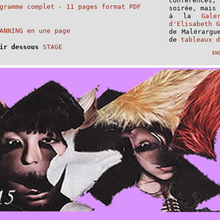
conférences,
gramme complet - 11 pages format PDF
soirée, mais
à la
Gal
d'Elisabeth 
ANNING en une page
de Malérargu
de
tableaux d
oir dessous
STAGE
EN