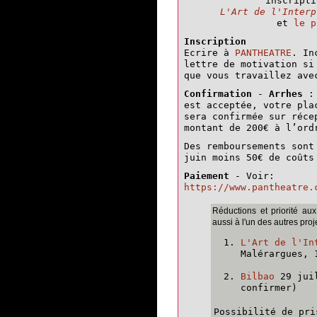
inscripti
L'Art de l'Interp
et
le p
Inscription
Ecrire à
PANTHEATRE
. In
lettre de motivation si
que vous travaillez ave
Confirmation
-
Arrhes
: 
est acceptée, votre pla
sera confirmée sur réce
montant de 200€ à l’ord
Des remboursements sont
juin moins 50€ de coûts
Paiement
- Voir:
https://www.pantheatre.
Réductions et priorité aux
aussi à l'un des autres pro
L'Art de l'In
Malérargues, 
Bilbao
29 jui
confirmer)
Possibilité de pr