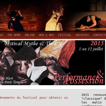
US
THE WORK
ONLINE
WHO & WHY
FESTIVAL
ARCHIVES
CONTACT
2015 renouv
énements du festival pour obtenir un
"classique" 
les matin 