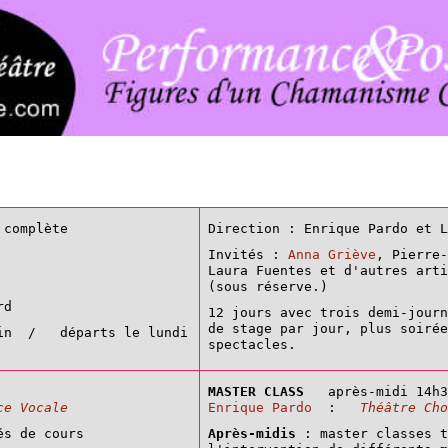
 complète
Direction : Enrique Pardo et L
Invités :
Anna Griève
, Pierre-
Laura Fuentes et d'autres art
(sous réserve.)
rd
12 jours avec trois demi-jour
de stage par jour, plus soirée
uin / départs le lundi
spectacles.
MASTER CLASS
après-midi 14h
ce Vocale
Enrique Pardo
:
Théâtre Cho
és de cours
Après-midis
: master classes t