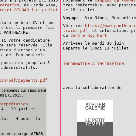
ons à 2 projets ETE 2015
notamment le
Camping La Pommer
rétation
, de Linda Wise,
très comfortable, avec piscine
rojet BILBAO fin juillet
le 15 juillet.
Voyage
- Via Nîmes, Montpellie
clure un bref CV et une
Vérifiez
https://www.pantheatr
 c'est la première fois
trains.pdf
et informations pra
c PANTHEATRE.
du
Centre Roy Hart
si votre candidature
Arrivées le mardi 30 juin.
ce sera réservée. Elle
Départs le lundi 13 juillet.
ption d’arrhes d’un
re de “Pantheatre".
 possibles jusqu’au 5
INFORMATION & INSCRIPTION
 administratifs.
com/pdf/payments.pdf
avec la collaboration de
 personnes qui s'inscrivent
.
jets
ETE 2015
terprétation
14 - 19 juillet
llet - 4 août (à
ise en charge
AFDAS