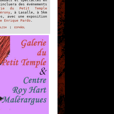
 débats et spectacles en
 incluera des événements
erie du Petit Temple
Gérony
, à Lasalle, à 5km
es, avec une exposition
e Enrique Pardo
.
GLISH
|
ESPAÑOL