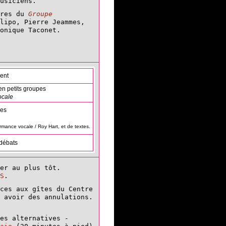
usiciens.
bres du
Groupe
lipo, Pierre Jeammes,
onique Taconet.
ent
 en petits groupes
ocale
ses
ormance vocale / Roy Hart, et de textes.
 débats
er au plus tôt.
S
.
ces aux gîtes du Centre
 avoir des annulations.
es alternatives -