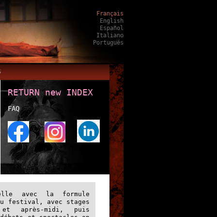
Français
English
Español
Italiano
Portugués
S
RETURN new INDEX
FAQ
elle avec la formule
du festival, avec stages
et après-midi, puis