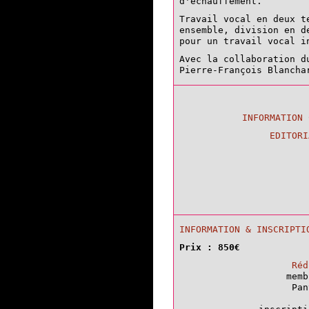
d'échauffement.
Travail vocal en deux t
ensemble, division en d
pour un travail vocal i
Avec la collaboration d
Pierre-François Blancha
INFORMATION
EDITOR
INFORMATION & INSCRIPTI
Prix : 850€
Réd
memb
Pan